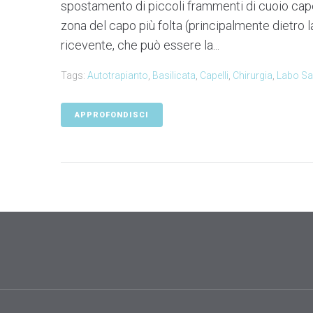
spostamento di piccoli frammenti di cuoio capell
zona del capo più folta (principalmente dietro l
ricevente, che può essere la...
Tags:
Autotrapianto
,
Basilicata
,
Capelli
,
Chirurgia
,
Labo Sal
APPROFONDISCI