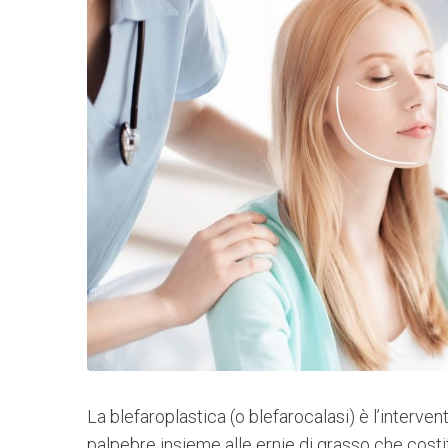
La blefaroplastica (o blefarocalasi) è l’interve
palpebre insieme alle ernie di grasso che costi