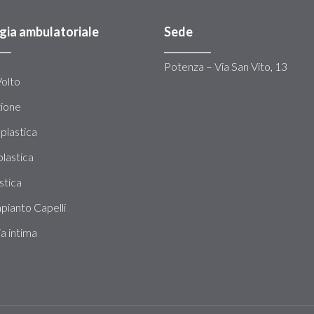
gia ambulatoriale
Sede
Potenza – Via San Vito, 13
Volto
zione
plastica
lastica
stica
pianto Capelli
ia intima