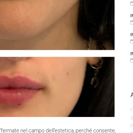
I
I
I
F
G
D
ù affermate nel campo dell'estetica, perché consente,