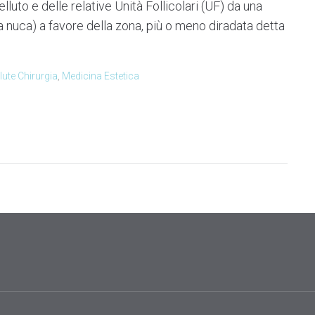
uto e delle relative Unità Follicolari (UF) da una
a nuca) a favore della zona, più o meno diradata detta
ute Chirurgia
,
Medicina Estetica