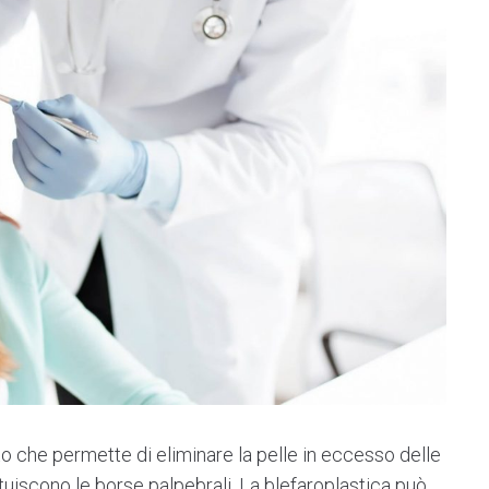
nto che permette di eliminare la pelle in eccesso delle
tuiscono le borse palpebrali. La blefaroplastica può