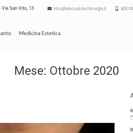
 Via San Vito, 13
info@labosalutechirurgia.it
800 8
ianto
Medicina Estetica
Mese:
Ottobre 2020
R
R