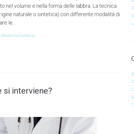
N
 nel volume e nella forma delle labbra. La tecnica
O
 origine naturale o sintetica) con differente modalità di
S
e le...
L
,
Medicina Estetica
A
C
 si interviene?
C
M
T