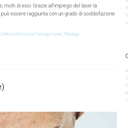
N
, molti di essi. Grazie all’impiego del laser la
O
e può essere raggiunta con un grado di soddisfazione
S
L
Estetica
,
Rimozione Tatuaggi Laser
,
Tatuaggi
A
C
e)
C
M
T