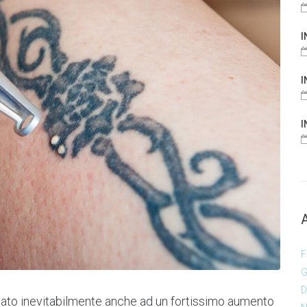
I
I
I
F
G
D
ortato inevitabilmente anche ad un fortissimo aumento