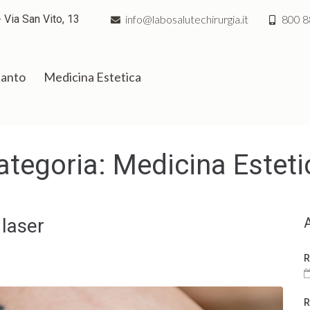
 Via San Vito, 13
info@labosalutechirurgia.it
800 8
ianto
Medicina Estetica
ategoria:
Medicina Esteti
 laser
R
R