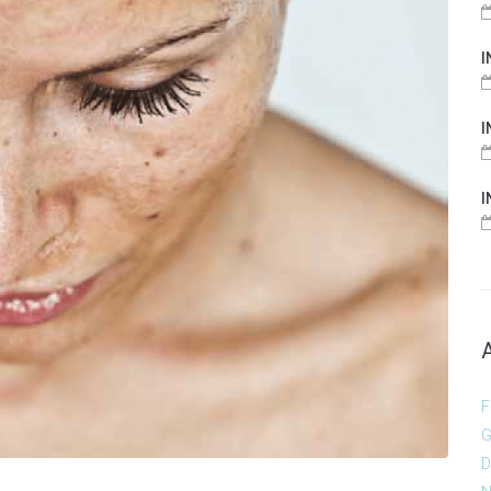
I
I
I
F
G
D