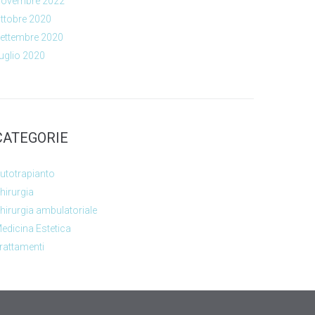
ovembre 2022
ttobre 2020
ettembre 2020
uglio 2020
CATEGORIE
utotrapianto
hirurgia
hirurgia ambulatoriale
edicina Estetica
rattamenti