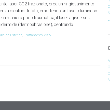
N
nte laser CO2 frazionato, crea un ringiovanimento
O
senza cicatrici. Infatti, emettendo un fascio luminoso
S
e in maniera poco traumatica, il laser agisce sulla
L
epidermide (dermoabrasione), centrando...
dicina Estetica
,
Trattamento Viso
A
C
C
M
T