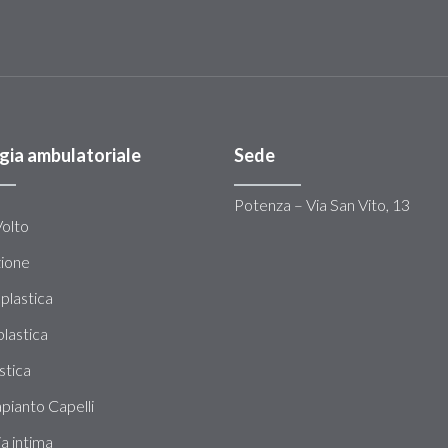
gia ambulatoriale
Sede
Potenza – Via San Vito, 13
Volto
zione
plastica
lastica
stica
pianto Capelli
ia intima