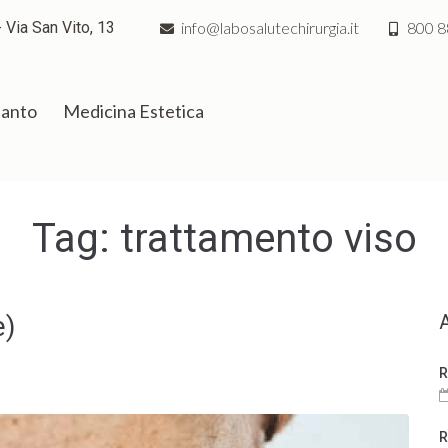
 Via San Vito, 13
info@labosalutechirurgia.it
800 8
ianto
Medicina Estetica
Tag:
trattamento viso
e)
R
R