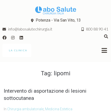
Potenza - Via San Vito, 13
info@labosalutechirurgia.it
800 88 90 41
LA CLINICA
Tag:
lipomi
Intervento di asportazione di lesioni
sottocutanea
In
Chirurgia ambulatoriale
,
Medicina Estetica